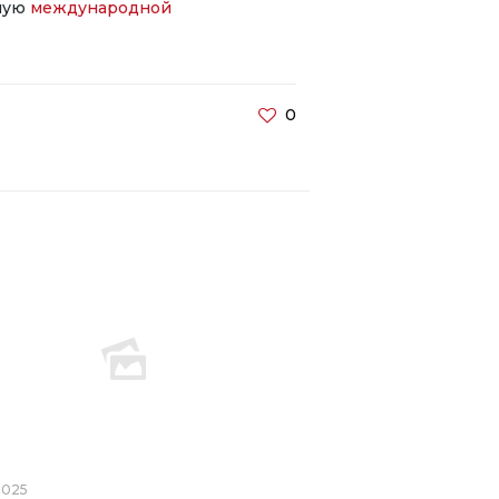
мую
международной
0
2025