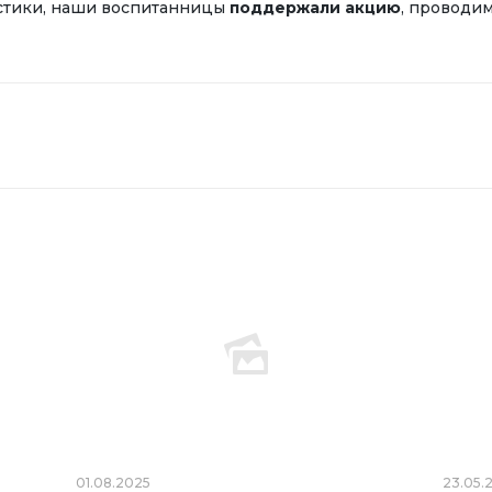
стики, наши воспитанницы
поддержали акцию
, проводи
01.08.2025
23.05.