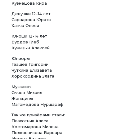
Кузнецова Кира
Девушки 12-14 лет
Сарварова Юратэ
Ханча Олеся
Юноши 12-14 лет
Бурдов Глеб
Куницын Алексей
Юниоры
Гвашев Григорий
Чуткина Елизавета
Хорохордина Злата
Мужчины
Сычев Михаил
Женщины
Магомедова Нуршараф
Так же призёрами стали:
Плахотник Алиса
Костомарова Милена
Полковникова Варвара
Ильина Виталия