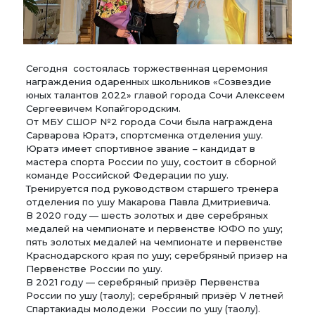
Сегодня состоялась торжественная церемония
награждения одаренных школьников «Созвездие
юных талантов 2022» главой города Сочи Алексеем
Сергеевичем Копайгородским.
От МБУ СШОР №2 города Сочи была награждена
Сарварова Юратэ, спортсменка отделения ушу.
Юратэ имеет спортивное звание – кандидат в
мастера спорта России по ушу, состоит в сборной
команде Российской Федерации по ушу.
Тренируется под руководством старшего тренера
отделения по ушу Макарова Павла Дмитриевича.
В 2020 году — шесть золотых и две серебряных
медалей на чемпионате и первенстве ЮФО по ушу;
пять золотых медалей на чемпионате и первенстве
Краснодарского края по ушу; серебряный призер на
Первенстве России по ушу.
В 2021 году — серебряный призёр Первенства
России по ушу (таолу); серебряный призёр V летней
Спартакиады молодежи России по ушу (таолу).