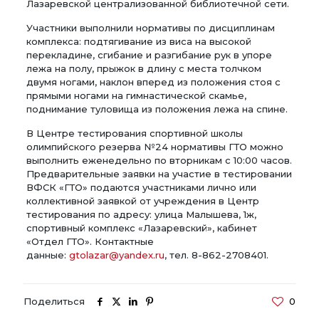
Лазаревской централизованной библиотечной сети.
Участники выполнили нормативы по дисциплинам
комплекса: подтягивание из виса на высокой
перекладине, сгибание и разгибание рук в упоре
лежа на полу, прыжок в длину с места толчком
двумя ногами, наклон вперед из положения стоя с
прямыми ногами на гимнастической скамье,
поднимание туловища из положения лежа на спине.
В Центре тестирования спортивной школы
олимпийского резерва №24 нормативы ГТО можно
выполнить еженедельно по вторникам с 10:00 часов.
Предварительные заявки на участие в тестировании
ВФСК «ГТО» подаются участниками лично или
коллективной заявкой от учреждения в Центр
тестирования по адресу: улица Малышева, 1ж,
спортивный комплекс «Лазаревский», кабинет
«Отдел ГТО». Контактные
данные:
gtolazar@yandex.ru
, тел. 8-862-2708401.
Поделиться
0