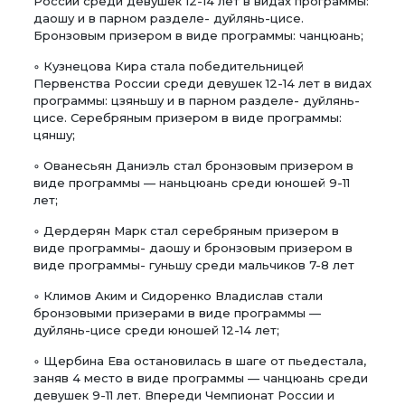
России среди девушек 12-14 лет в видах программы:
даошу и в парном разделе- дуйлянь-цисе.
Бронзовым призером в виде программы: чанцюань;
◦ Кузнецова Кира стала победительницей
Первенства России среди девушек 12-14 лет в видах
программы: цзяньшу и в парном разделе- дуйлянь-
цисе. Серебряным призером в виде программы:
цяншу;
◦ Ованесьян Даниэль стал бронзовым призером в
виде программы — наньцюань среди юношей 9-11
лет;
◦ Дердерян Марк стал серебряным призером в
виде программы- даошу и бронзовым призером в
виде программы- гуньшу среди мальчиков 7-8 лет
◦ Климов Аким и Сидоренко Владислав стали
бронзовыми призерами в виде программы —
дуйлянь-цисе среди юношей 12-14 лет;
◦ Щербина Ева остановилась в шаге от пьедестала,
заняв 4 место в виде программы — чанцюань среди
девушек 9-11 лет. Впереди Чемпионат России и