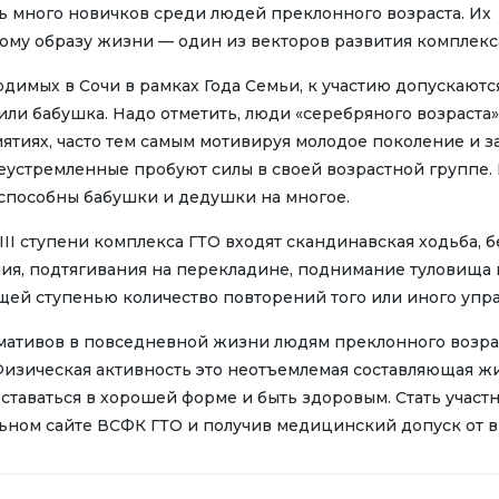
 много новичков среди людей преклонного возраста. Их 
ому образу жизни — один из векторов развития комплекс
одимых в Сочи в рамках Года Семьи, к участию допускают
или бабушка. Надо отметить, люди «серебряного возраста
ятиях, часто тем самым мотивируя молодое поколение и з
устремленные пробуют силы в своей возрастной группе. Ка
, способны бабушки и дедушки на многое.
II ступени комплекса ГТО входят скандинавская ходьба, бе
ия, подтягивания на перекладине, поднимание туловища 
ющей ступенью количество повторений того или иного упр
ативов в повседневной жизни людям преклонного возрас
Физическая активность это неотъемлемая составляющая жи
оставаться в хорошей форме и быть здоровым. Стать учас
ном сайте ВСФК ГТО и получив медицинский допуск от в