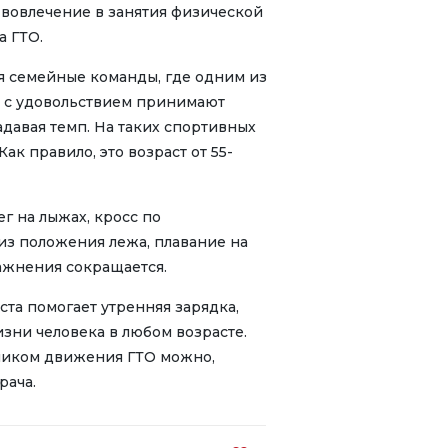
вовлечение в занятия физической
а ГТО.
ся семейные команды, где одним из
» с удовольствием принимают
адавая темп. На таких спортивных
к правило, это возраст от 55-
г на лыжах, кросс по
из положения лежа, плавание на
ажнения сокращается.
та помогает утренняя зарядка,
зни человека в любом возрасте.
тником движения ГТО можно,
рача.